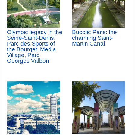
Olympic legacy in the
Bucolic Paris: the
Seine-Saint-Denis:
charming Saint-
Parc des Sports of
Martin Canal
the Bourget, Media
Village, Parc
Georges Valbon