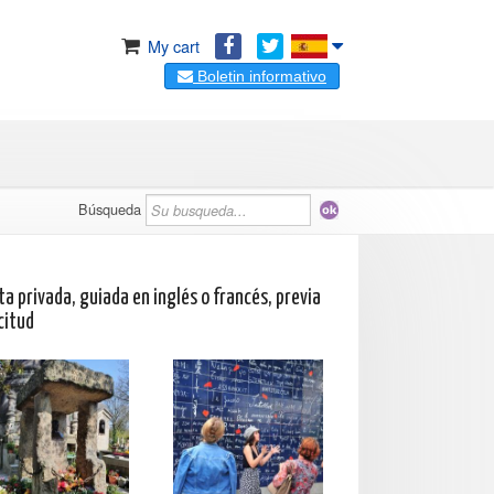
My cart
Boletin informativo
Búsqueda
ta privada, guiada en inglés o francés, previa
citud