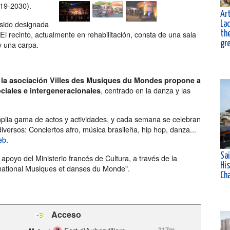
019-2030).
Art
 sido designada
La
 El recinto, actualmente en rehabilitación, consta de una sala
th
gr
y una carpa.
la asociación Villes des Musiques du Mondes propone a
, centrado en la danza y las
ciales e intergeneracionales
lia gama de actos y actividades, y cada semana se celebran
ersos: Conciertos afro, música brasileña, hip hop, danza...
eb
.
Sa
apoyo del Ministerio francés de Cultura, a través de la
His
 national Musiques et danses du Monde".
Ch
Acceso
317m