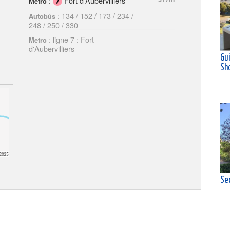
:
Fort d'Aubervilliers
Metro
: 134 / 152 / 173 / 234 /
Autobús
248 / 250 / 330
: ligne 7 : Fort
Metro
d'Aubervilliers
Gu
Sh
Se