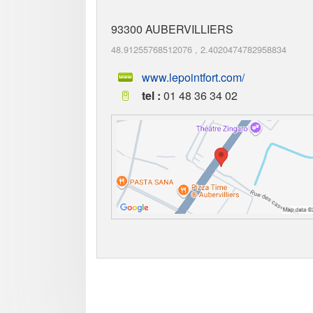
93300
AUBERVILLIERS
48.91255768512076
,
2.4020474782958834
www.lepointfort.com/
tel :
01 48 36 34 02