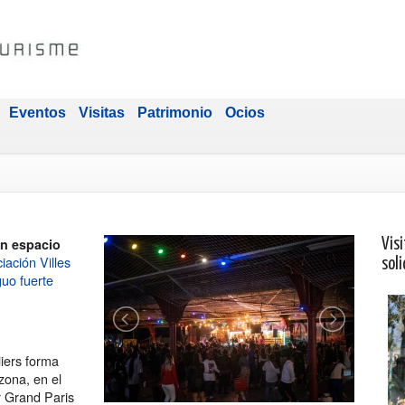
Eventos
Visitas
Patrimonio
Ocios
un espacio
Visi
iación Villes
soli
guo fuerte
liers forma
zona, en el
r Grand Paris