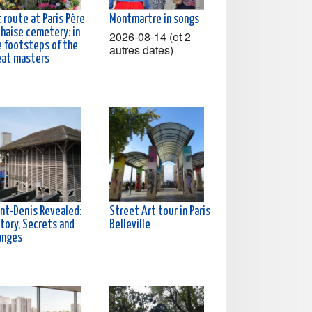
 route at Paris Père
Montmartre in songs
chaise cemetery: in
2026-08-14 (et 2
e footsteps of the
autres dates)
eat masters
int-Denis Revealed:
Street Art tour in Paris
tory, Secrets and
Belleville
anges