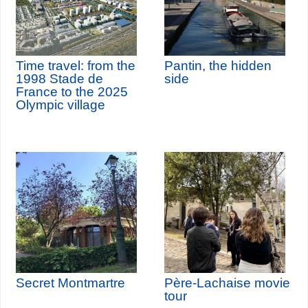
Time travel: from the
Pantin, the hidden
1998 Stade de
side
France to the 2025
Olympic village
Secret Montmartre
Père-Lachaise movie
tour