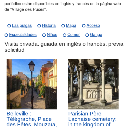
periódico están disponibles en inglés y francés en la página web
de "Village des Puces".
Las pulgas
Historia
Mapa
Acceso
Especialidades
Niños
Comer
Ganga
Visita privada, guiada en inglés o francés, previa
solicitud
Belleville :
Parisian Père
Télégraphe, Place
Lachaise cemetery:
des Fêtes, Mouzaïa,
in the kingdom of