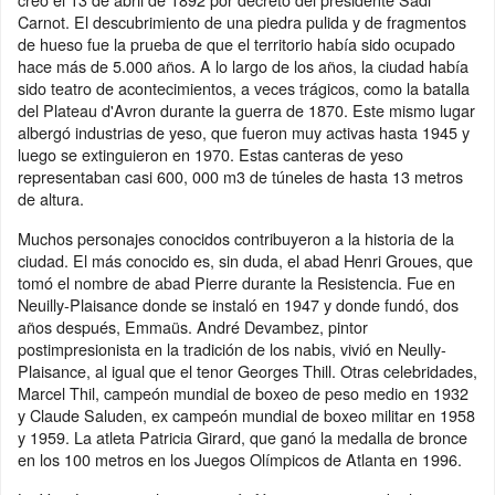
Carnot. El descubrimiento de una piedra pulida y de fragmentos
de hueso fue la prueba de que el territorio había sido ocupado
hace más de 5.000 años. A lo largo de los años, la ciudad había
sido teatro de acontecimientos, a veces trágicos, como la batalla
del Plateau d'Avron durante la guerra de 1870. Este mismo lugar
albergó industrias de yeso, que fueron muy activas hasta 1945 y
luego se extinguieron en 1970. Estas canteras de yeso
representaban casi 600, 000 m3 de túneles de hasta 13 metros
de altura.
Muchos personajes conocidos contribuyeron a la historia de la
ciudad. El más conocido es, sin duda, el abad Henri Groues, que
tomó el nombre de abad Pierre durante la Resistencia. Fue en
Neuilly-Plaisance donde se instaló en 1947 y donde fundó, dos
años después, Emmaüs. André Devambez, pintor
postimpresionista en la tradición de los nabis, vivió en Neully-
Plaisance, al igual que el tenor Georges Thill. Otras celebridades,
Marcel Thil, campeón mundial de boxeo de peso medio en 1932
y Claude Saluden, ex campeón mundial de boxeo militar en 1958
y 1959. La atleta Patricia Girard, que ganó la medalla de bronce
en los 100 metros en los Juegos Olímpicos de Atlanta en 1996.