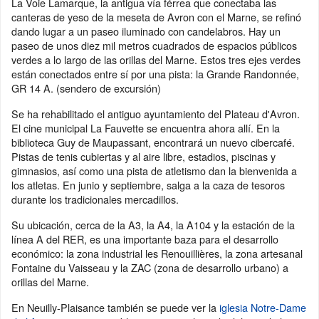
La Voie Lamarque, la antigua vía férrea que conectaba las
canteras de yeso de la meseta de Avron con el Marne, se refinó
dando lugar a un paseo iluminado con candelabros. Hay un
paseo de unos diez mil metros cuadrados de espacios públicos
verdes a lo largo de las orillas del Marne. Estos tres ejes verdes
están conectados entre sí por una pista: la Grande Randonnée,
GR 14 A. (sendero de excursión)
Se ha rehabilitado el antiguo ayuntamiento del Plateau d'Avron.
El cine municipal La Fauvette se encuentra ahora allí. En la
biblioteca Guy de Maupassant, encontrará un nuevo cibercafé.
Pistas de tenis cubiertas y al aire libre, estadios, piscinas y
gimnasios, así como una pista de atletismo dan la bienvenida a
los atletas. En junio y septiembre, salga a la caza de tesoros
durante los tradicionales mercadillos.
Su ubicación, cerca de la A3, la A4, la A104 y la estación de la
línea A del RER, es una importante baza para el desarrollo
económico: la zona industrial les Renouillières, la zona artesanal
Fontaine du Vaisseau y la ZAC (zona de desarrollo urbano) a
orillas del Marne.
En Neuilly-Plaisance también se puede ver la
iglesia Notre-Dame