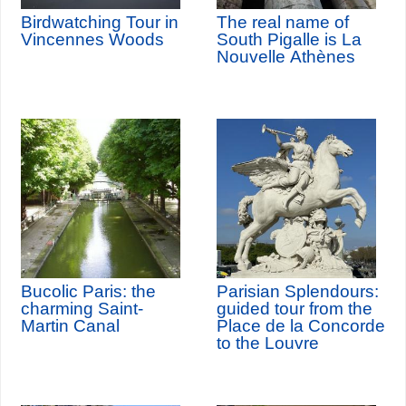
Birdwatching Tour in
The real name of
Vincennes Woods
South Pigalle is La
Nouvelle Athènes
Bucolic Paris: the
Parisian Splendours:
charming Saint-
guided tour from the
Martin Canal
Place de la Concorde
to the Louvre