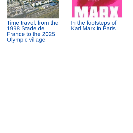
Time travel: from the
In the footsteps of
1998 Stade de
Karl Marx in Paris
France to the 2025
Olympic village
Seine-Saint-Denis Tourisme
140, avenue Jean Lolive
93695 Pantin Cedex
Tél. 01 49 15 98 98
Transportes
¿Quiénes somos?
Viajar en París
Site par
ID-Alizés