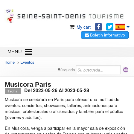
My cart
Boletin informativo
MENU
Home
>
Eventos
Búsqueda
Musicora Paris
Del
2023-05-26
Al
2023-05-28
Fecha
Musicora se celebrará en París para ofrecer una multitud de
eventos: conciertos, showcases, talleres, animaciones para
músicos, profesionales o aficionados y también para el público
(jóvenes y adultos).
En Musicora, venga a participar en la mayor sala de exposición
de instrumentos musicales de Francia con músicos y aficionados