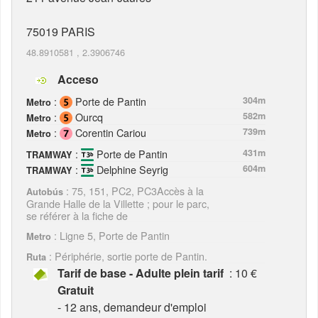
75019
PARIS
48.8910581
,
2.3906746
Acceso
:
Porte de Pantin
304m
Metro
:
Ourcq
582m
Metro
:
Corentin Cariou
739m
Metro
:
Porte de Pantin
431m
TRAMWAY
:
Delphine Seyrig
604m
TRAMWAY
: 75, 151, PC2, PC3Accès à la
Autobús
Grande Halle de la Villette ; pour le parc,
se référer à la fiche de
: Ligne 5, Porte de Pantin
Metro
: Périphérie, sortie porte de Pantin.
Ruta
Tarif de base - Adulte plein tarif
: 10 €
Gratuit
- 12 ans, demandeur d'emploi