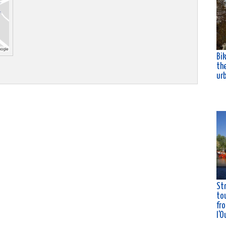
Bik
th
ur
St
tou
fro
l'O