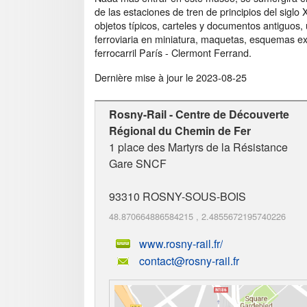
de las estaciones de tren de principios del siglo
objetos típicos, carteles y documentos antiguos,
ferroviaria en miniatura, maquetas, esquemas expl
ferrocarril París - Clermont Ferrand.
Dernière mise à jour le
2023-08-25
Rosny-Rail - Centre de Découverte
Régional du Chemin de Fer
1 place des Martyrs de la Résistance
Gare SNCF
93310
ROSNY-SOUS-BOIS
48.870664886584215
,
2.4855672195740226
www.rosny-rail.fr/
contact@rosny-rail.fr