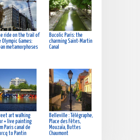
e ride on the trail of
Bucolic Paris: the
e Olympic Games:
charming Saint-Martin
ban metamorphoses
Canal
reet art walking
Belleville : Télégraphe,
r + live painting
Place des Fêtes,
m Paris canal de
Mouzaïa, Buttes
urcq to Pantin
Chaumont