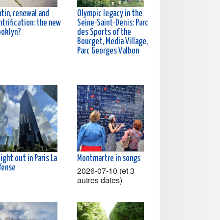
tin, renewal and
Olympic legacy in the
trification: the new
Seine-Saint-Denis: Parc
ooklyn?
des Sports of the
Bourget, Media Village,
Parc Georges Valbon
ight out in Paris La
Montmartre in songs
fense
2026-07-10 (et 3
autres dates)