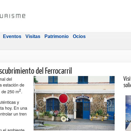
Eventos
Visitas
Patrimonio
Ocios
scubrimiento del Ferrocarril
nal del
Visi
la estación de
soli
2
ón de 250 m
.
uténticas y
sta hoy. En una
trolar un tren
n el ambiente