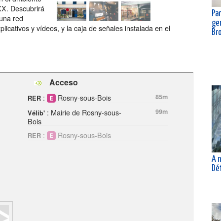
 XX. Descubrirá
Pan
 una red
gen
icativos y vídeos, y la caja de señales instalada en el
Br
Acceso
:
Rosny-sous-Bois
85m
RER
: Mairie de Rosny-sous-
99m
Vélib'
Bois
:
Rosny-sous-Bois
RER
A n
Dé