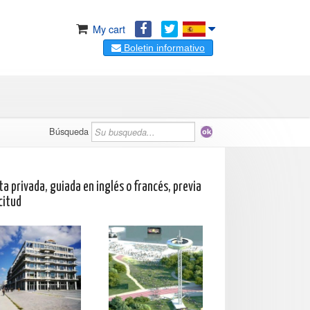
My cart
Boletin informativo
Búsqueda
ta privada, guiada en inglés o francés, previa
citud