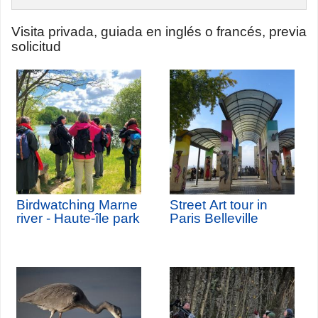
Visita privada, guiada en inglés o francés, previa
solicitud
Birdwatching Marne
Street Art tour in
river - Haute-île park
Paris Belleville