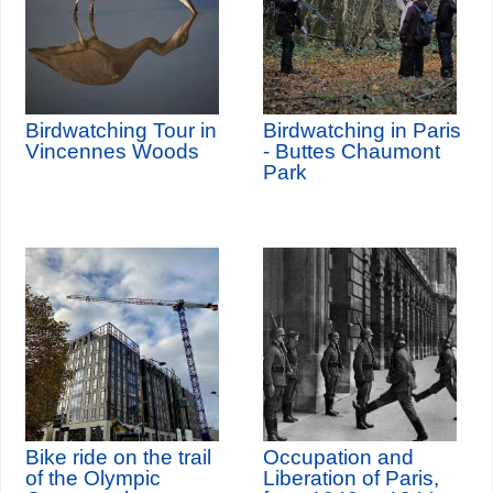
Birdwatching Tour in
Birdwatching in Paris
Vincennes Woods
- Buttes Chaumont
Park
Bike ride on the trail
Occupation and
of the Olympic
Liberation of Paris,