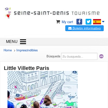
My cart
Boletin informativo
MENU
Home
>
Imprescindibles
Búsqueda
Little Villette Paris