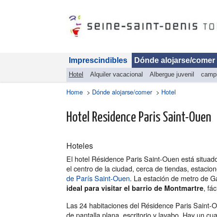
Imprescindibles
Dónde alojarse/comer
Hotel
Alquiler vacacional
Albergue juvenil
camp
Home
>
Dónde alojarse/comer
>
Hotel
Hotel Residence Paris Saint-Ouen
Hoteles
El hotel Résidence Paris Saint-Ouen está situado 
el centro de la ciudad, cerca de tiendas, estaci
de París Saint-Ouen
. La estación de metro de Ga
, fá
ideal para visitar el barrio de Montmartre
Las 24 habitaciones del Résidence Paris Saint-
de pantalla plana, escritorio y lavabo. Hay un c