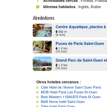
Actividades cercas
: Fitness, Puest
Idiomas hablados
: Inglés, Árabe
Alrededores
Centre Aquatique, piscine à
342 m
(4 min)
Puces de Paris Saint-Ouen
1.2 km
(15 min)
Grand Parc de Saint-Ouen et
1.3 km
(15 min)
Otros hoteles cercanos :
Café Hôtel de l'Avenir Saint Ouen París
MOB Hotel Paris Les Puces St-Ouen
Best Western 11BAUER Paris St Ouen
B&B Home hotel Saint-Ouen
Tribe hotel Saint Ouen