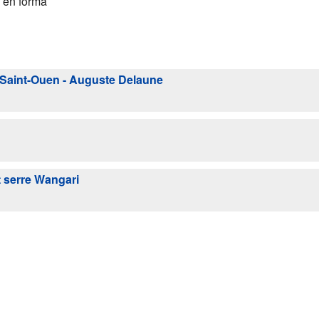
a en forma
 Saint-Ouen - Auguste Delaune
 serre Wangari