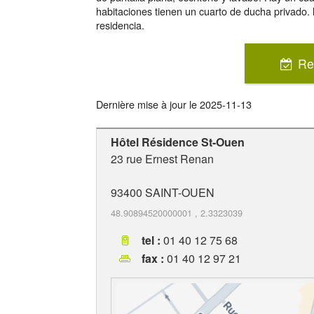
habitaciones tienen un cuarto de ducha privado.
residencia.
Re
Dernière mise à jour le
2025-11-13
Hôtel Résidence St-Ouen
23 rue Ernest Renan
93400
SAINT-OUEN
48.90894520000001
,
2.3323039
tel :
01 40 12 75 68
fax :
01 40 12 97 21