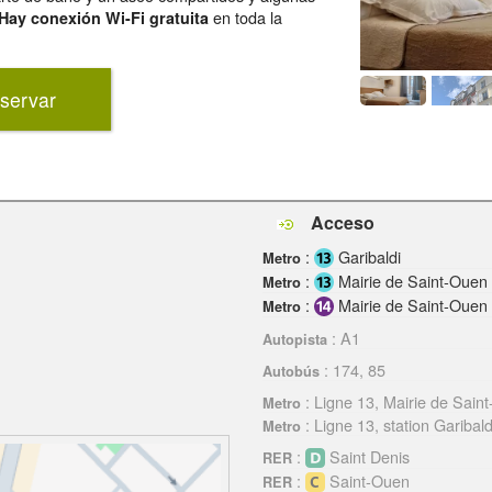
en toda la
Hay conexión Wi-Fi gratuita
servar
Acceso
:
Garibaldi
Metro
:
Mairie de Saint-Ouen
Metro
:
Mairie de Saint-Ouen
Metro
: A1
Autopista
: 174, 85
Autobús
: Ligne 13, Mairie de Sain
Metro
: Ligne 13, station Garibald
Metro
:
Saint Denis
RER
:
Saint-Ouen
RER