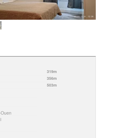
319m
356m
503m
t-Ouen
i