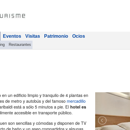
Eventos
Visitas
Patrimonio
Ocios
ing
Restaurantes
en un edificio limpio y tranquilo de 4 plantas en
ones de metro y autobús y del famoso
mercadillo
ribaldi está a sólo 5 minutos a pie. El
hotel es
cilmente accesible en transporte público.
Ouen son sencillas y cómodas y disponen de TV
uarto de baño y un aseo compartidos y algunas