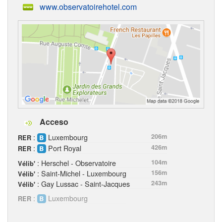
www.observatoirehotel.com
Acceso
:
Luxembourg
206m
RER
:
Port Royal
426m
RER
: Herschel - Observatoire
104m
Vélib'
: Saint-Michel - Luxembourg
156m
Vélib'
: Gay Lussac - Saint-Jacques
243m
Vélib'
:
Luxembourg
RER