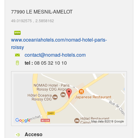
77990
LE MESNIL-AMELOT
49.0192575
,
2.5858162
www.oceaniahotels.com/nomad-hotel-paris-
roissy
contact@nomad-hotels.com
tel :
08 05 32 10 10
Acceso