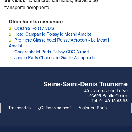
Servicios
: Chambres familiales, Servicio de
transporte aeropuerto
Otros hoteles cercanos :
Oceania Roissy CDG
Hotel Campanile Roissy le Mesnil Amelot
Premiere Classe hotel Roissy Aéroport - Le Mesnil
Amelot
Geographotel Paris-Roissy CDG Airport
Jangle París Charles de Gaulle Aeropuerto
Seine-Saint-Denis Tourisme
140, avenue Jean Lolive
93695 Pantin Cedex
Tél. 01 49 15 98 98
Transportes
¿Quiénes somos?
Viajar en París