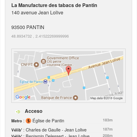
La Manufacture des tabacs de Pantin
140 avenue Jean Lolive
93500
PANTIN
48.8934732
,
2.41522269999996
Acceso
:
Église de Pantin
183m
Metro
: Charles de Gaulle - Jean Lolive
187m
Vélib'
: Benjamin Delessert - Jean Lolive
208m
Vélib'