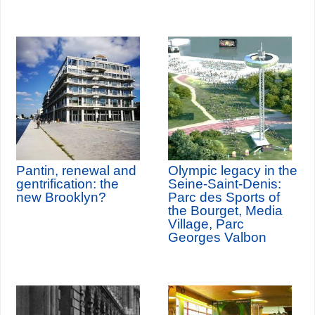
Pantin, renewal and
Olympic legacy in the
gentrification: the
Seine-Saint-Denis:
new Brooklyn?
Parc des Sports of
the Bourget, Media
Village, Parc
Georges Valbon