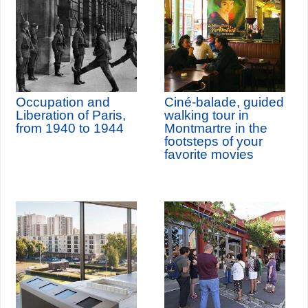
Occupation and
Ciné-balade, guided
Liberation of Paris,
walking tour in
from 1940 to 1944
Montmartre in the
footsteps of your
favorite movies