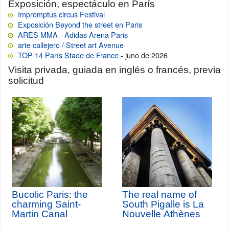
Exposición, espectáculo en París
Impromptus circus Festival
Exposición Beyond the street en Paris
ARES MMA - Adidas Arena Paris
arte callejero / Street art Avenue
TOP 14 París Stade de France
- juno de 2026
Visita privada, guiada en inglés o francés, previa
solicitud
Bucolic Paris: the
The real name of
charming Saint-
South Pigalle is La
Martin Canal
Nouvelle Athènes