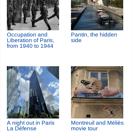
Occupation and
Pantin, the hidden
Liberation of Paris,
side
from 1940 to 1944
A night out in Paris
Montreuil and Méliès
La Défense
movie tour