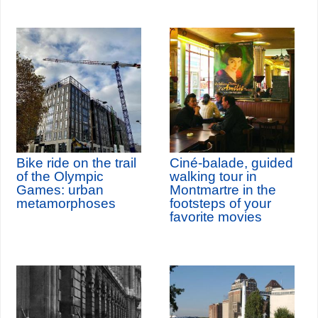
Bike ride on the trail
Ciné-balade, guided
of the Olympic
walking tour in
Games: urban
Montmartre in the
metamorphoses
footsteps of your
favorite movies