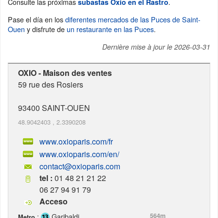
Consulte las próximas
.
subastas Oxio en el Rastro
Pase el día en los
diferentes mercados de las Puces de Saint-
Ouen
y disfrute de
un restaurante en las Puces
.
Dernière mise à jour le
2026-03-31
OXIO - Maison des ventes
59 rue des Rosiers
93400
SAINT-OUEN
48.9042403
,
2.3390208
www.oxioparis.com/fr
www.oxioparis.com/en/
contact@oxioparis.com
tel :
01 48 21 21 22
06 27 94 91 79
Acceso
:
Garibaldi
564m
Metro