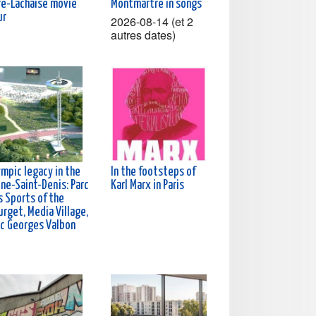
re-Lachaise movie
Montmartre in songs
ur
2026-08-14 (et 2
autres dates)
ympic legacy in the
In the footsteps of
ine-Saint-Denis: Parc
Karl Marx in Paris
s Sports of the
rget, Media Village,
rc Georges Valbon