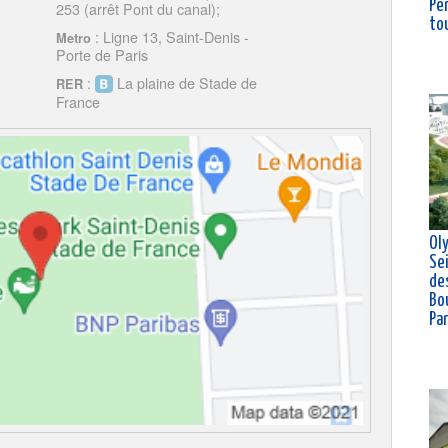
Pè
253 (arrêt Pont du canal);
to
: Ligne 13, Saint-Denis -
Metro
Porte de Paris
:
La plaine de Stade de
RER
France
Ol
Se
de
Bou
Pa