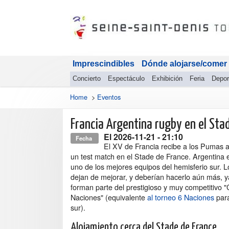
Imprescindibles
Dónde alojarse/comer
Concierto
Espectáculo
Exhibición
Feria
Depor
Home
>
Eventos
Francia Argentina rugby en el Sta
El
2026-11-21
- 21:10
Fecha
El XV de Francia recibe a los Pumas 
un test match en el Stade de France. Argentina 
uno de los mejores equipos del hemisferio sur.
dejan de mejorar, y deberían hacerlo aún más, 
forman parte del prestigioso y muy competitivo "
Naciones" (equivalente
al torneo 6 Naciones
para
sur).
Alojamiento cerca del Stade de France