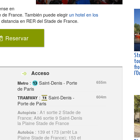
iense en
de de France. También puede elegir
un hotel en los
a distancia en RER del Stade de France.
Reservar
St
tou
fro
Acceso
l'O
:
Saint-Denis - Porte
655m
Metro
de Paris
:
Saint-Denis -
604m
TRAMWAY
Porte de Paris
: A1 sortie 2 Stade de
Autopista
France; A86 sortie 9 Saint-Denis
la Plaine Stade de France
: 139 et 173 (arrêt La
Autobús
Plaine Stade de France); 153 et