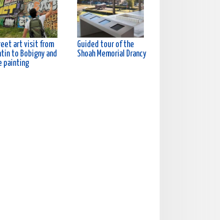
eet art visit from
Guided tour of the
ntin to Bobigny and
Shoah Memorial Drancy
e painting