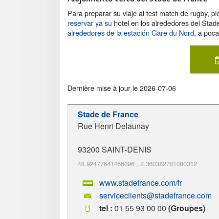
Para preparar su viaje al test match de rugby, p
reservar ya su
hotel en los alrededores del Sta
alrededores de la estación Gare du Nord
, a poc
Dernière mise à jour le
2026-07-06
Stade de France
Rue Henri Delaunay
93200
SAINT-DENIS
48.92477641466096
,
2.360382701080312
www.stadefrance.com/fr
serviceclients@stadefrance.com
tel :
01 55 93 00 00
(Groupes)