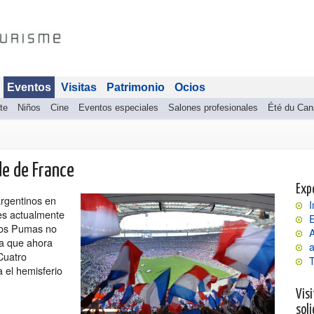
Eventos
Visitas
Patrimonio
Ocios
te
Niños
Cine
Eventos especiales
Salones profesionales
Été du Can
de de France
Exp
argentinos en
I
es actualmente
E
 Los Pumas no
ya que ahora
a
Cuatro
 el hemisferio
Visi
soli