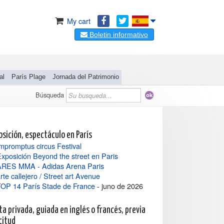
My cart
Boletin informativo
al
París Plage
Jornada del Patrimonio
Búsqueda
osición, espectáculo en París
mpromptus circus Festival
xposición Beyond the street en Paris
ARES MMA - Adidas Arena Paris
rte callejero / Street art Avenue
TOP 14 París Stade de France
- juno de 2026
ta privada, guiada en inglés o francés, previa
citud