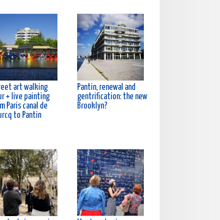
reet art walking
Pantin, renewal and
r + live painting
gentrification: the new
m Paris canal de
Brooklyn?
urcq to Pantin