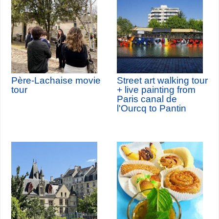
Père-Lachaise movie
Street art walking tour
tour
+ live painting from
Paris canal de
l'Ourcq to Pantin