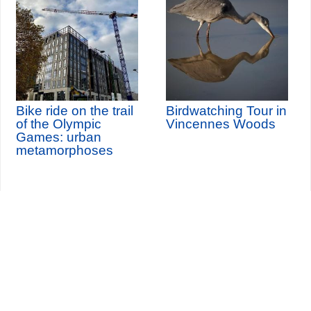
Bike ride on the trail
Birdwatching Tour in
of the Olympic
Vincennes Woods
Games: urban
metamorphoses
Seine-Saint-Denis Tourisme
140, avenue Jean Lolive
93695 Pantin Cedex
Tél. 01 49 15 98 98
Transportes
¿Quiénes somos?
Viajar en París