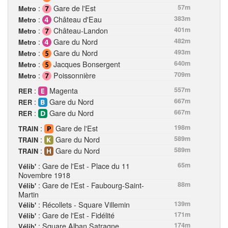
:
Gare de l'Est
57m
Metro
:
Château d'Eau
383m
Metro
:
Château-Landon
401m
Metro
:
Gare du Nord
482m
Metro
:
Gare du Nord
493m
Metro
:
Jacques Bonsergent
640m
Metro
:
Poissonnière
709m
Metro
:
Magenta
557m
RER
:
Gare du Nord
667m
RER
:
Gare du Nord
667m
RER
:
Gare de l'Est
198m
TRAIN
:
Gare du Nord
589m
TRAIN
:
Gare du Nord
589m
TRAIN
: Gare de l'Est - Place du 11
65m
Vélib'
Novembre 1918
: Gare de l'Est - Faubourg-Saint-
88m
Vélib'
Martin
: Récollets - Square Villemin
139m
Vélib'
: Gare de l'Est - Fidélité
171m
Vélib'
: Square Alban Satragne
174m
Vélib'