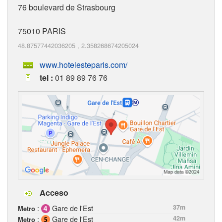
76 boulevard de Strasbourg
75010
PARIS
48.87577442036205
,
2.358268674205024
www.hotelesteparis.com/
tel :
01 89 89 76 76
Acceso
:
Gare de l'Est
37m
Metro
:
Gare de l'Est
42m
Metro