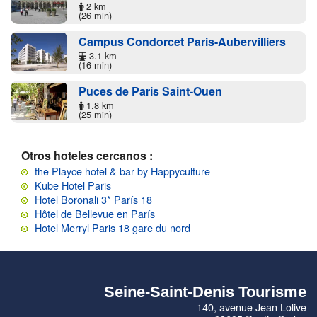
2 km
(26 min)
Campus Condorcet Paris-Aubervilliers
3.1 km
(16 min)
Puces de Paris Saint-Ouen
1.8 km
(25 min)
Otros hoteles cercanos :
the Playce hotel & bar by Happyculture
Kube Hotel Paris
Hotel Boronali 3* París 18
Hôtel de Bellevue en París
Hotel Merryl Paris 18 gare du nord
Seine-Saint-Denis Tourisme
140, avenue Jean Lolive