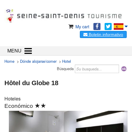
My cart
Boletin informativo
MENU
Home
>
Dónde alojarse/comer
>
Hotel
Búsqueda
Hôtel du Globe 18
Hoteles
★★
Económico