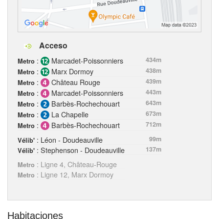
Acceso
:
Marcadet-Poissonniers
434m
Metro
:
Marx Dormoy
438m
Metro
:
Château Rouge
439m
Metro
:
Marcadet-Poissonniers
443m
Metro
:
Barbès-Rochechouart
643m
Metro
:
La Chapelle
673m
Metro
:
Barbès-Rochechouart
712m
Metro
: Léon - Doudeauville
99m
Vélib'
: Stephenson - Doudeauville
137m
Vélib'
: Ligne 4, Château-Rouge
Metro
: Ligne 12, Marx Dormoy
Metro
Habitaciones