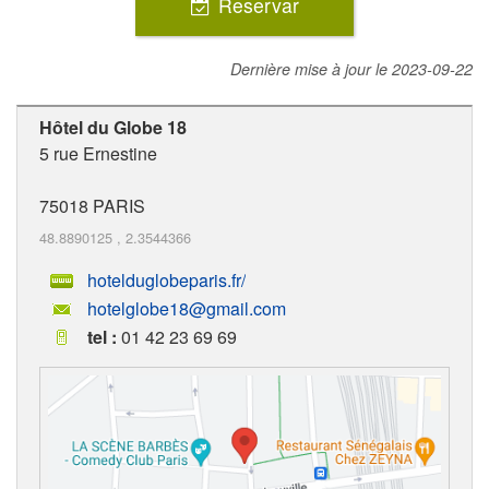
Reservar
Dernière mise à jour le
2023-09-22
Hôtel du Globe 18
5 rue Ernestine
75018
PARIS
48.8890125
,
2.3544366
hotelduglobeparis.fr/
hotelglobe18@gmail.com
tel :
01 42 23 69 69