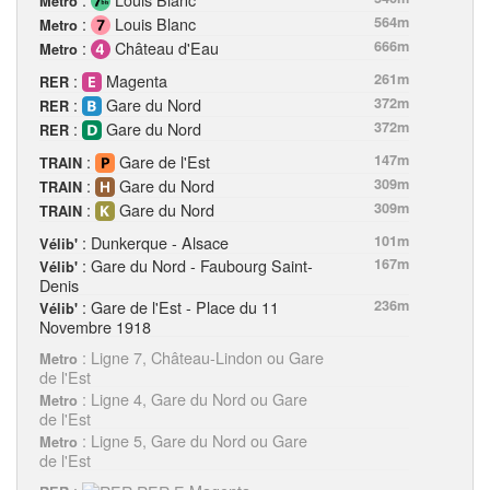
Metro
:
Louis Blanc
564m
Metro
:
Château d'Eau
666m
Metro
:
Magenta
261m
RER
:
Gare du Nord
372m
RER
:
Gare du Nord
372m
RER
:
Gare de l'Est
147m
TRAIN
:
Gare du Nord
309m
TRAIN
:
Gare du Nord
309m
TRAIN
: Dunkerque - Alsace
101m
Vélib'
: Gare du Nord - Faubourg Saint-
167m
Vélib'
Denis
: Gare de l'Est - Place du 11
236m
Vélib'
Novembre 1918
: Ligne 7, Château-Lindon ou Gare
Metro
de l'Est
: Ligne 4, Gare du Nord ou Gare
Metro
de l'Est
: Ligne 5, Gare du Nord ou Gare
Metro
de l'Est