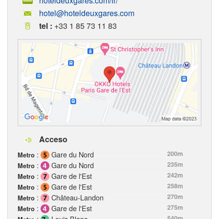
hoteldeuxgares.com/fr/
hotel@hoteldeuxgares.com
tel :
+33 1 85 73 11 83
Acceso
:
Gare du Nord
200m
Metro
:
Gare du Nord
235m
Metro
:
Gare de l'Est
242m
Metro
:
Gare de l'Est
258m
Metro
:
Château-Landon
270m
Metro
:
Gare de l'Est
275m
Metro
:
Louis Blanc
540m