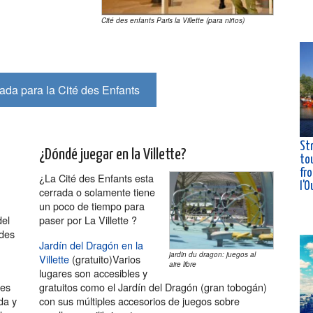
Cité des enfants Paris la Villette (para niños)
ada para la Cité des Enfants
St
¿Dóndé juegar en la Villette?
tou
fro
¿La Cité des Enfants esta
l'O
cerrada o solamente tiene
un poco de tiempo para
del
paser por La Villette ?
 des
Jardín del Dragón en la
jardin du dragon: juegos al
Villette
(gratuito)Varios
aire libre
lugares son accesibles y
nes
gratuitos como el Jardín del Dragón (gran tobogán)
da y
con sus múltiples accesorios de juegos sobre