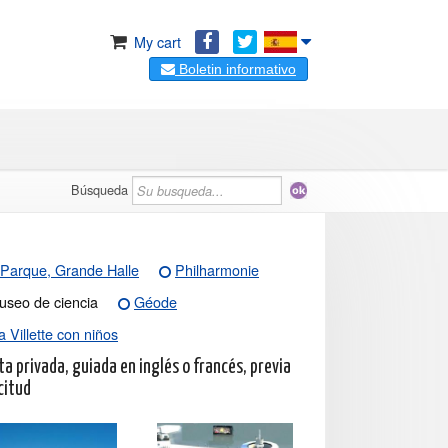
My cart
Boletin informativo
Búsqueda
Parque, Grande Halle
Philharmonie
useo de ciencia
Géode
a Villette con niños
ta privada, guiada en inglés o francés, previa
citud