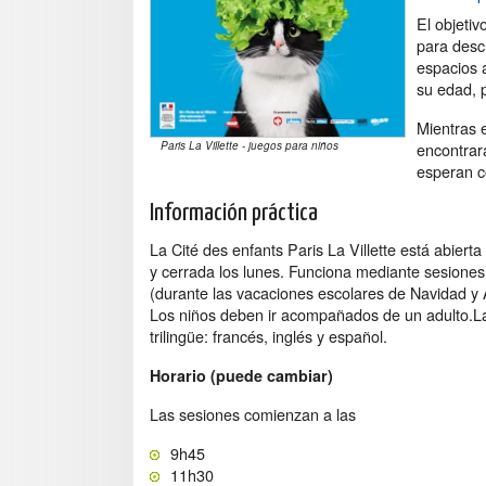
El objeti
para descu
espacios 
su edad, 
Mientras 
encontrar
Paris La Villette - juegos para niños
esperan c
Información práctica
La Cité des enfants Paris La Villette está abier
y cerrada los lunes. Funciona mediante sesione
(durante las vacaciones escolares de Navidad y 
Los niños deben ir acompañados de un adulto.La
trilingüe: francés, inglés y español.
Horario (puede cambiar)
Las sesiones comienzan a las
9h45
11h30