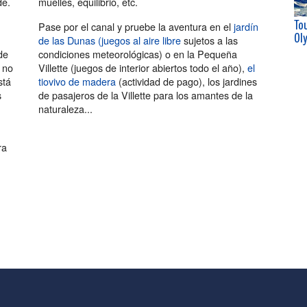
de.
muelles, equilibrio, etc.
Pase por el canal y pruebe la aventura en el
jardín
Tou
de las Dunas (juegos al aire libre
sujetos a las
Ol
de
condiciones meteorológicas) o en la Pequeña
y no
Villette (juegos de interior abiertos todo el año),
el
stá
tiovivo de madera
(actividad de pago), los jardines
s
de pasajeros de la Villette para los amantes de la
naturaleza...
ra