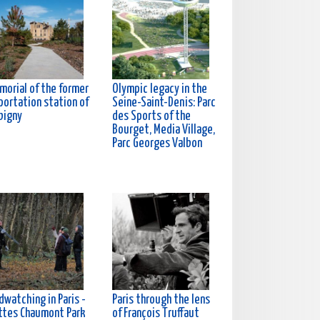
morial of the former
Olympic legacy in the
portation station of
Seine-Saint-Denis: Parc
bigny
des Sports of the
Bourget, Media Village,
Parc Georges Valbon
dwatching in Paris -
Paris through the lens
ttes Chaumont Park
of François Truffaut