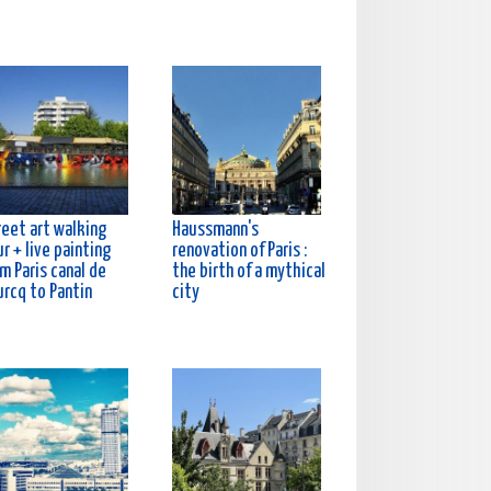
reet art walking
Haussmann's
r + live painting
renovation of Paris :
m Paris canal de
the birth of a mythical
urcq to Pantin
city