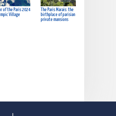
r of the Paris 2024
The Paris Marais: the
ympic Village
birthplace of parisian
private mansions