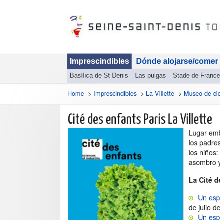
Imprescindibles
Dónde alojarse/comer
Basílica de St Denis
Las pulgas
Stade de France
Home
>
Imprescindibles
>
La Villette
>
Museo de ci
Cité des enfants Paris La Villette
Lugar emb
los padre
los niños:
asombro y
La Cité d
Un esp
de julio 
Un esp