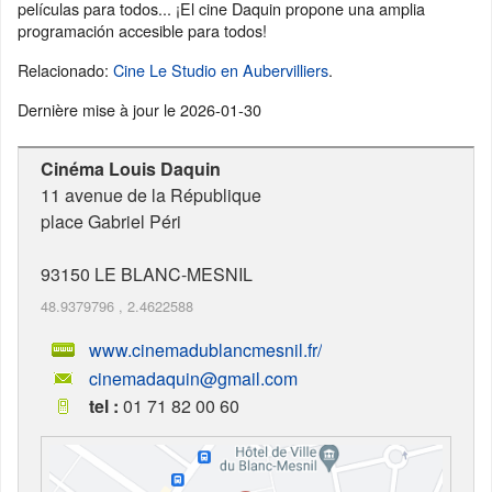
películas para todos... ¡El cine Daquin propone una amplia
programación accesible para todos!
Relacionado:
Cine Le Studio en Aubervilliers
.
Dernière mise à jour le
2026-01-30
Cinéma Louis Daquin
11 avenue de la République
place Gabriel Péri
93150
LE BLANC-MESNIL
48.9379796
,
2.4622588
www.cinemadublancmesnil.fr/
cinemadaquin@gmail.com
tel :
01 71 82 00 60