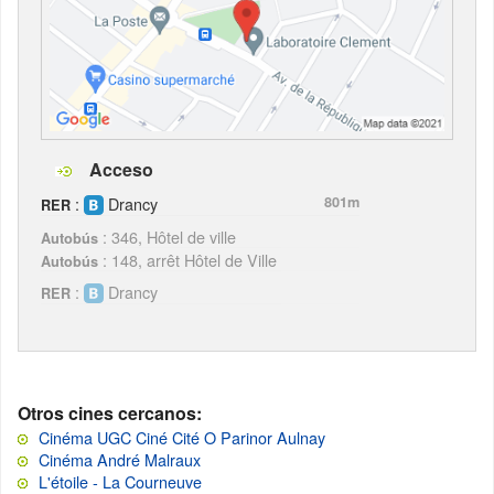
Acceso
:
Drancy
801m
RER
: 346, Hôtel de ville
Autobús
: 148, arrêt Hôtel de Ville
Autobús
:
Drancy
RER
Otros cines cercanos:
Cinéma UGC Ciné Cité O Parinor Aulnay
Cinéma André Malraux
L'étoile - La Courneuve