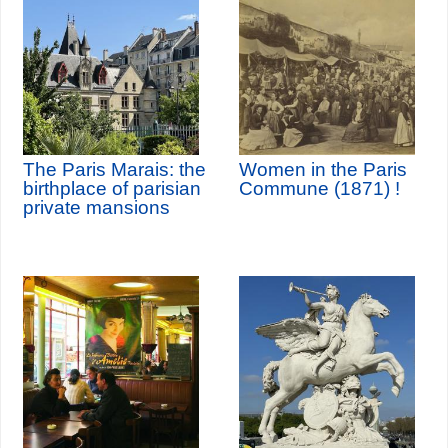
The Paris Marais: the
Women in the Paris
birthplace of parisian
Commune (1871) !
private mansions