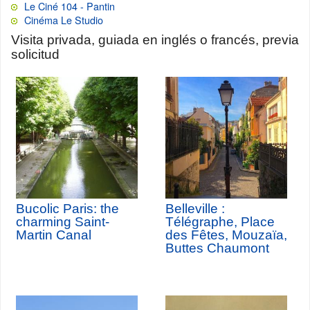
Le Ciné 104 - Pantin
Cinéma Le Studio
Visita privada, guiada en inglés o francés, previa
solicitud
Bucolic Paris: the
Belleville :
charming Saint-
Télégraphe, Place
Martin Canal
des Fêtes, Mouzaïa,
Buttes Chaumont