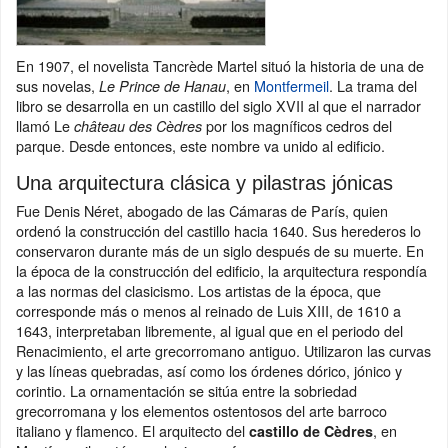
En 1907, el novelista Tancrède Martel situó la historia de una de
sus novelas,
, en
Montfermeil
. La trama del
Le Prince de Hanau
libro se desarrolla en un castillo del siglo XVII al que el narrador
llamó Le
por los magníficos cedros del
château des Cèdres
parque. Desde entonces, este nombre va unido al edificio.
Una arquitectura clásica y pilastras jónicas
Fue Denis Néret, abogado de las Cámaras de París, quien
ordenó la construcción del castillo hacia 1640. Sus herederos lo
conservaron durante más de un siglo después de su muerte. En
la época de la construcción del edificio, la arquitectura respondía
a las normas del clasicismo. Los artistas de la época, que
corresponde más o menos al reinado de Luis XIII, de 1610 a
1643, interpretaban libremente, al igual que en el periodo del
Renacimiento, el arte grecorromano antiguo. Utilizaron las curvas
y las líneas quebradas, así como los órdenes dórico, jónico y
corintio. La ornamentación se sitúa entre la sobriedad
grecorromana y los elementos ostentosos del arte barroco
italiano y flamenco. El arquitecto del
, en
castillo de Cèdres