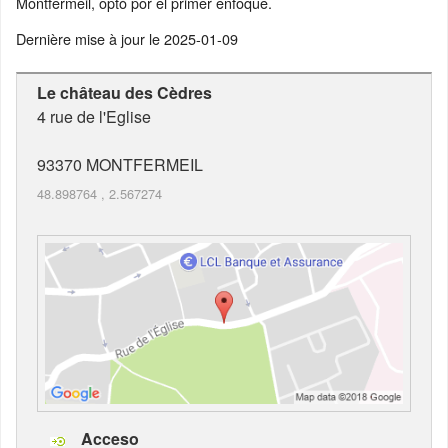
Montfermeil, optó por el primer enfoque.
Dernière mise à jour le
2025-01-09
Le château des Cèdres
4 rue de l'Eglise
93370
MONTFERMEIL
48.898764
,
2.567274
Acceso