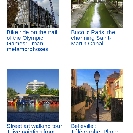
Bike ride on the trail
Bucolic Paris: the
of the Olympic
charming Saint-
Games: urban
Martin Canal
metamorphoses
Street art walking tour
Belleville :
+ live painting from
Télégraphe, Place