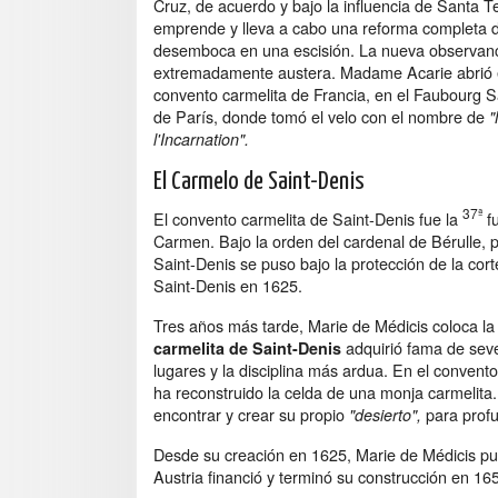
Cruz, de acuerdo y bajo la influencia de Santa T
emprende y lleva a cabo una reforma completa d
desemboca en una escisión. La nueva observanc
extremadamente austera. Madame Acarie abrió e
convento carmelita de Francia, en el Faubourg 
de París, donde tomó el velo con el nombre de
"
l'Incarnation".
El Carmelo de Saint-Denis
37ª
El convento carmelita de Saint-Denis fue la
fu
Carmen. Bajo la orden del cardenal de Bérulle, 
Saint-Denis se puso bajo la protección de la cor
Saint-Denis en 1625.
Tres años más tarde, Marie de Médicis coloca la 
adquirió fama de seve
carmelita de Saint-Denis
lugares y la disciplina más ardua. En el convent
ha reconstruido la celda de una monja carmelita.
encontrar y crear su propio
para profu
"desierto",
Desde su creación en 1625, Marie de Médicis pus
Austria financió y terminó su construcción en 16