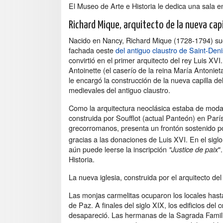
El Museo de Arte e Historia le dedica una sala en
Richard Mique, arquitecto de la nueva capi
Nacido en Nancy, Richard Mique (1728-1794) suce
fachada oeste
del antiguo claustro de Saint-Deni
convirtió en el primer arquitecto del rey Luis XV
Antoinette (el caserío de la reina María Antonieta
le encargó la construcción de la nueva capilla d
medievales del antiguo claustro.
Como la arquitectura neoclásica estaba de moda,
construida por Soufflot (actual Panteón) en Parí
grecorromanos, presenta un frontón sostenido po
gracias a las donaciones de Luis XVI. En el sigl
aún puede leerse la inscripción
"
"Justice de paix
Historia.
La nueva iglesia, construida por el arquitecto d
Las monjas carmelitas ocuparon los locales hasta
de Paz. A finales del siglo XIX, los edificios del
desapareció. Las hermanas de la Sagrada Familia