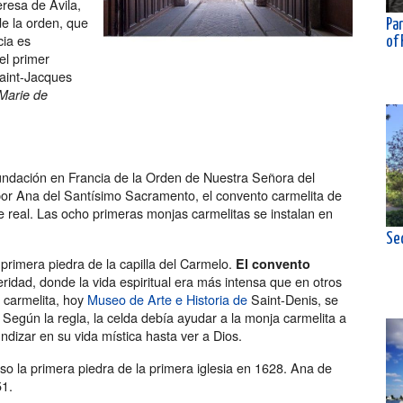
eresa de Ávila,
e la orden, que
Par
ia es
of 
l primer
Saint-Jacques
Marie de
ndación en Francia de la Orden de Nuestra Señora del
por Ana del Santísimo Sacramento, el convento carmelita de
te real. Las ocho primeras monjas carmelitas se instalan en
Se
primera piedra de la capilla del Carmelo.
El convento
ridad, donde la vida espiritual era más intensa que en otros
o carmelita, hoy
Museo de Arte e Historia de
Saint-Denis, se
 Según la regla, la celda debía ayudar a la monja carmelita a
ndizar en su vida mística hasta ver a Dios.
o la primera piedra de la primera iglesia en 1628. Ana de
51.