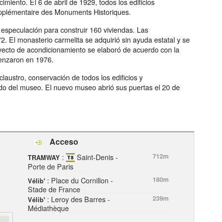
imiento. El 6 de abril de 1929, todos los edificios
supplémentaire des Monuments Historiques.
especulación para construir 160 viviendas. Las
. El monasterio carmelita se adquirió sin ayuda estatal y se
royecto de acondicionamiento se elaboró de acuerdo con la
enzaron en 1976.
claustro, conservación de todos los edificios y
lado del museo. El nuevo museo abrió sus puertas el 20 de
Acceso
:
Saint-Denis -
712m
TRAMWAY
Porte de Paris
: Place du Cornillon -
180m
Vélib'
Stade de France
: Leroy des Barres -
239m
Vélib'
Médiathèque