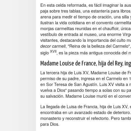
En esta celda reformada, es fácil imaginar la aus
paja sobre tres tablas, una estantería para libros
arena para medir el tiempo de oración, una silla
ilustran la vida cotidiana en el convento carmeli
monjas carmelitas reunidas en el chauffoir, única
vestíbulo de entrada al museo, una enorme Virgen
visitantes, destacando la importancia del culto 
, "Reina de la belleza del Carmelo"
decor carmeli
XVII
siglo
, es la pieza más antigua conocida del 
Madame Louise de France, hija del Rey, in
La tercera hija de Luis XV, Madame Louise de Fra
permiso de su padre, ingresa en el Carmelo en 17
en Sor Teresa de San Agustín. Luis XV visita a m
vuelva a Dios" pasando tiempo a solas con su pa
su salvación. Madame Louise murió en el conven
La llegada de Luisa de Francia, hija de Luis XV,
encontraba en un avanzado estado de deterioro. 
monasterio y reconstruir el refectorio. Pero tamb
para Dios.