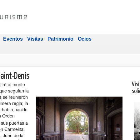
Eventos
Visitas
Patrimonio
Ocios
Saint-Denis
tiró al monte
Visi
que seguían la
soli
s se reunieron
mera regla; la
: había nacido
la Orden
ó sus puertas a
n Carmelita,
, Juan de la