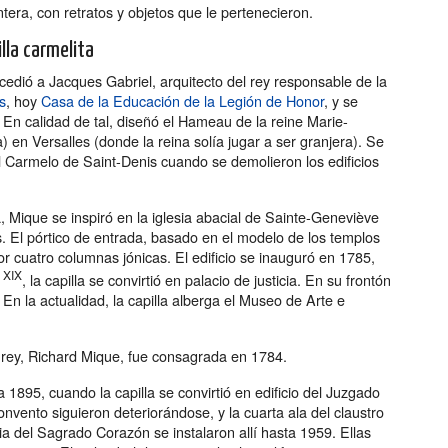
tera, con retratos y objetos que le pertenecieron.
lla carmelita
dió a Jacques Gabriel, arquitecto del rey responsable de la
s
, hoy
Casa de la Educación de la Legión de Honor
, y se
I. En calidad de tal, diseñó el Hameau de la reine Marie-
) en Versalles (donde la reina solía jugar a ser granjera). Se
el Carmelo de Saint-Denis cuando se demolieron los edificios
 Mique se inspiró en la iglesia abacial de Sainte-Geneviève
s. El pórtico de entrada, basado en el modelo de los templos
r cuatro columnas jónicas. El edificio se inauguró en 1785,
XIX
o
, la capilla se convirtió en palacio de justicia. En su frontón
. En la actualidad, la capilla alberga el Museo de Arte e
el rey, Richard Mique, fue consagrada en 1784.
 1895, cuando la capilla se convirtió en edificio del Juzgado
 convento siguieron deteriorándose, y la cuarta ala del claustro
 del Sagrado Corazón se instalaron allí hasta 1959. Ellas