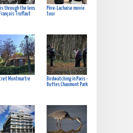
is through the lens
Père-Lachaise movie
François Truffaut
tour
cret Montmartre
Birdwatching in Paris -
Buttes Chaumont Park