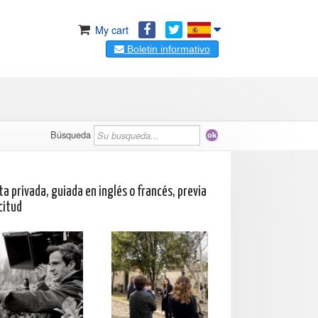
My cart
Boletin informativo
Búsqueda
ta privada, guiada en inglés o francés, previa
citud