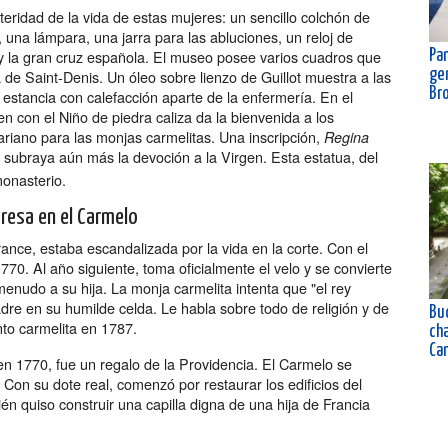
teridad de la vida de estas mujeres: un sencillo colchón de
, una lámpara, una jarra para las abluciones, un reloj de
 y la gran cruz española. El museo posee varios cuadros que
Pan
ta de Saint-Denis. Un óleo sobre lienzo de Guillot muestra a las
gen
Br
 estancia con calefacción aparte de la enfermería. En el
 con el Niño de piedra caliza da la bienvenida a los
mariano para las monjas carmelitas. Una inscripción,
Regina
, subraya aún más la devoción a la Virgen. Esta estatua, del
monasterio.
gresa en el Carmelo
nce, estaba escandalizada por la vida en la corte. Con el
70. Al año siguiente, toma oficialmente el velo y se convierte
enudo a su hija. La monja carmelita intenta que "el rey
dre en su humilde celda. Le habla sobre todo de religión y de
Buc
to carmelita en 1787.
ch
Ca
 en 1770, fue un regalo de la Providencia. El Carmelo se
Con su dote real, comenzó por restaurar los edificios del
ién quiso construir una capilla digna de una hija de Francia