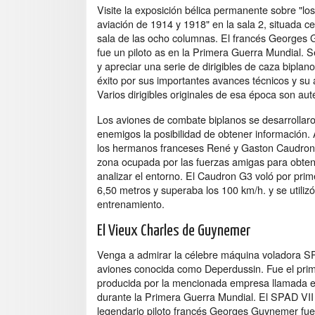
Visite la exposición bélica permanente sobre "los
aviación de 1914 y 1918" en la sala 2, situada ce
sala de las ocho columnas. El francés Georges
fue un piloto as en la Primera Guerra Mundial. 
y apreciar una serie de dirigibles de caza biplan
éxito por sus importantes avances técnicos y su 
Varios dirigibles originales de esa época son au
Los aviones de combate biplanos se desarrollar
enemigos la posibilidad de obtener información
los hermanos franceses René y Gaston Caudron p
zona ocupada por las fuerzas amigas para obtene
analizar el entorno. El Caudron G3 voló por prim
6,50 metros y superaba los 100 km/h. y se utiliz
entrenamiento.
El Vieux Charles de Guynemer
Venga a admirar la célebre máquina voladora S
aviones conocida como Deperdussin. Fue el prim
producida por la mencionada empresa llamada en
durante la Primera Guerra Mundial. El SPAD VII 
legendario piloto francés Georges Guynemer fue