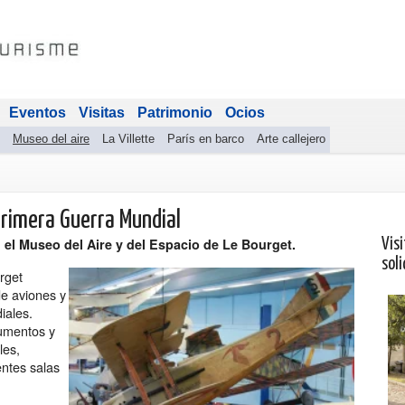
Eventos
Visitas
Patrimonio
Ocios
Museo del aire
La Villette
París en barco
Arte callejero
 Primera Guerra Mundial
el Museo del Aire y del Espacio de Le Bourget.
Visi
soli
rget
de aviones y
iales.
rumentos y
les,
ntes salas