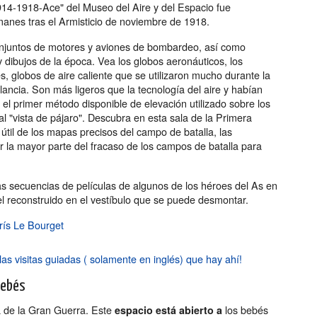
1914-1918-Ace" del Museo del Aire y del Espacio fue
anes tras el Armisticio de noviembre de 1918.
njuntos de motores y aviones de bombardeo, así como
 y dibujos de la época. Vea los globos aeronáuticos, los
s, globos de aire caliente que se utilizaron mucho durante la
ancia. Son más ligeros que la tecnología del aire y habían
n el primer método disponible de elevación utilizado sobre los
al "vista de pájaro". Descubra en esta sala de la Primera
til de los mapas precisos del campo de batalla, las
 la mayor parte del fracaso de los campos de batalla para
s secuencias de películas de algunos de los héroes del As en
l reconstruido en el vestíbulo que se puede desmontar.
rís Le Bourget
las visitas guiadas ( solamente en inglés) que hay ahí!
bebés
a de la Gran Guerra. Este
los bebés
espacio está abierto a