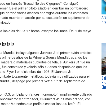
ado en francés "Escadrille des Cigognes". Consiguió
nemer fue el primer piloto aliado en derribar un bombardero
 que derribó varios aviones enemigos durante los combates
rmado muerto en acción por su escuadrón en septiembre de
Ar
rribado.
his
os los días de 9 a 17 horas, excepto los lunes. Del 1 de mayo
 batalla
 Mundial incluye algunos Junkers J, el primer avión práctico
s primeros años de la Primera Guerra Mundial, cuando los
 madera o materiales cubiertos de tela, el Junkers J1 fue un
s, fue construido y volado sólo 12 años después de que los
ane-Flyer I en diciembre de 1903. El Junkers J1,
combate totalmente metálicos, todavía muy utilizados para el
Sa
 Mundial, despegó por primera vez el 17 de septiembre de
His
Ch
n G.3, un biplano francés monomotor, ampliamente utilizado
onocimiento y entrenador, el Junkers J1 es más grande, con
 motor Mercedes que podía alcanzar los 220 km/h. El