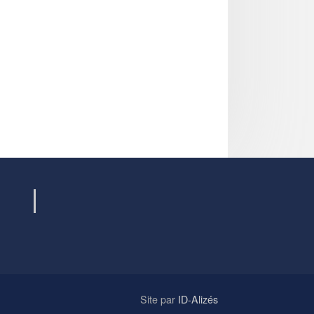
Site par
ID-Alizés