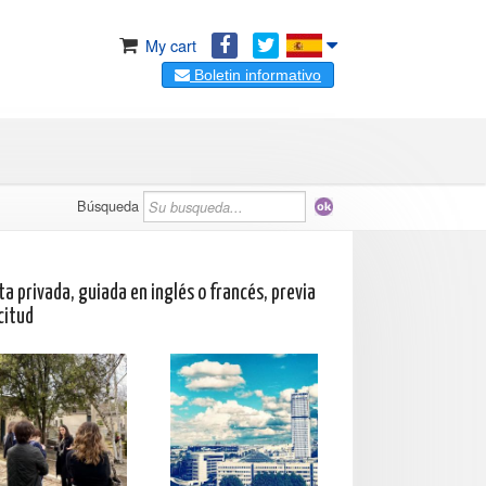
My cart
Boletin informativo
Búsqueda
ta privada, guiada en inglés o francés, previa
citud