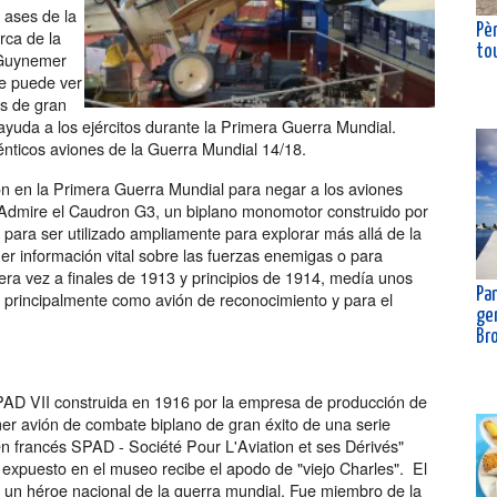
 ases de la
Pè
rca de la
to
 Guynemer
Se puede ver
os de gran
ayuda a los ejércitos durante la Primera Guerra Mundial.
ténticos aviones de la Guerra Mundial 14/18.
on en la Primera Guerra Mundial para negar a los aviones
. Admire el Caudron G3, un biplano monomotor construido por
ara ser utilizado ampliamente para explorar más allá de la
r información vital sobre las fuerzas enemigas o para
era vez a finales de 1913 y principios de 1914, medía unos
Pan
ó principalmente como avión de reconocimiento y para el
gen
Br
PAD VII construida en 1916 por la empresa de producción de
er avión de combate biplano de gran éxito de una serie
 francés SPAD - Société Pour L'Aviation et ses Dérivés"
expuesto en el museo recibe el apodo de "viejo Charles". El
 un héroe nacional de la guerra mundial. Fue miembro de la