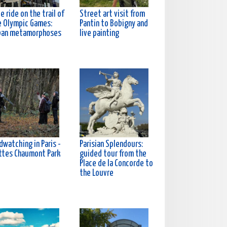
e ride on the trail of
Street art visit from
e Olympic Games:
Pantin to Bobigny and
ban metamorphoses
live painting
dwatching in Paris -
Parisian Splendours:
ttes Chaumont Park
guided tour from the
Place de la Concorde to
the Louvre