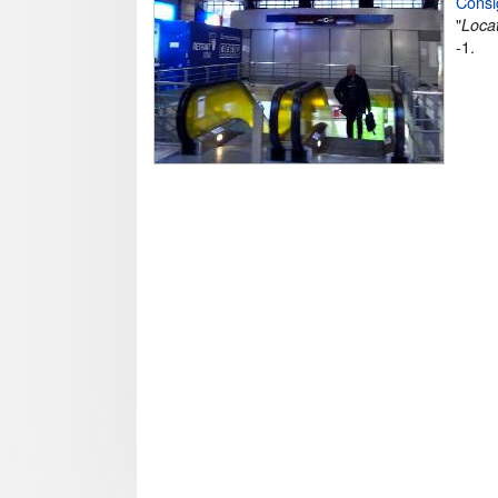
Consi
"
Locat
-1.