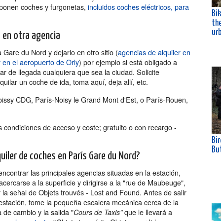
oponen coches y furgonetas,
incluidos coches eléctricos, para
Bik
th
ur
lo en otra agencia
Gare du Nord y dejarlo en otro sitio (
agencias de alquiler en
r en el aeropuerto de Orly
) por ejemplo si está obligado a
ar de llegada cualquiera que sea la ciudad. Solicite
uilar un coche de ida, toma aquí, deja allí, etc.
Roissy CDG, París-Noisy le Grand Mont d'Est, o París-Rouen,
s condiciones de acceso y coste; gratuito o con recargo -
Bir
Bu
uiler de coches en París Gare du Nord?
ncontrar las principales agencias situadas en la estación,
cercarse a la superficie y dirigirse a la "rue de Maubeuge",
 la señal de Objets trouvés - Lost and Found. Antes de salir
 estación, tome la pequeña escalera mecánica cerca de la
a de cambio y la salida "
que le llevará a
Cours de Taxis"