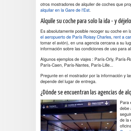
otros mostradores de alquiler de coches que pr
alquilar en la Gare de l'Est
.
Alquile su coche para solo la ida - y déje
Es absolutamente posible recoger su coche en la 
el aeropuerto de París Roissy Charles
,
rent a ca
tomar el avión), en una agencia cercana a su lug
información sobre las condiciones de uso para alq
Algunos ejemplos de viajes : París-Orly, París-
París-Caen, París-Nantes, París-Lille...
Pregunte en el mostrador por la información y la
depende del lugar de entrega.
¿Dónde se encuentran las agencias de alq
Para e
debe a
seguir
de la
oficin