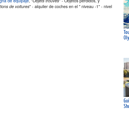
gna de equipaje
, "
" - Objetos perdidos, y
Objets trouvés
" - alquiler de coches en el " niveau -1" - nivel
ions de voitures
Tou
Ol
Gu
Sh