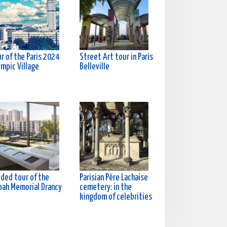
r of the Paris 2024
Street Art tour in Paris
ympic Village
Belleville
ided tour of the
Parisian Père Lachaise
oah Memorial Drancy
cemetery: in the
kingdom of celebrities