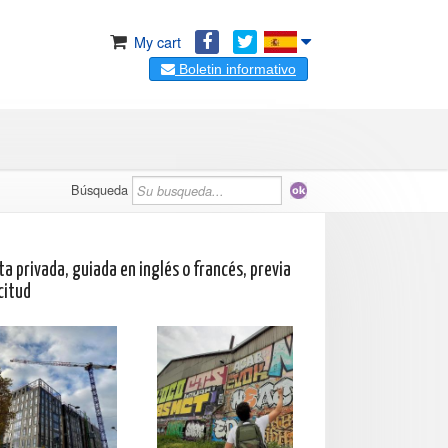
My cart
Boletin informativo
Búsqueda
ta privada, guiada en inglés o francés, previa
citud