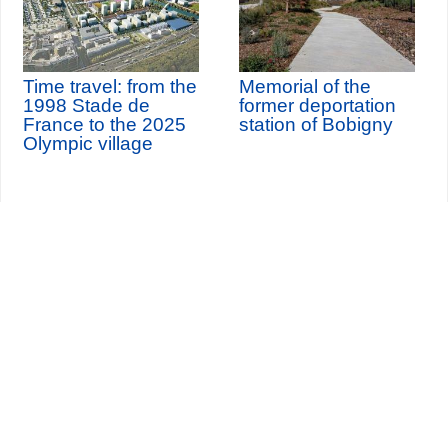
Time travel: from the
Memorial of the
1998 Stade de
former deportation
France to the 2025
station of Bobigny
Olympic village
Seine-Saint-Denis Tourisme
140, avenue Jean Lolive
93695 Pantin Cedex
Tél. 01 49 15 98 98
Transportes
¿Quiénes somos?
Viajar en París