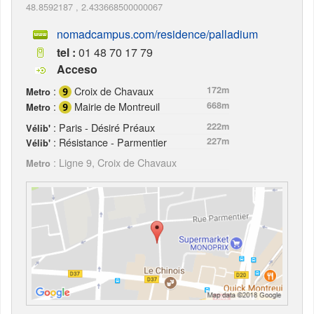
48.8592187
,
2.433668500000067
nomadcampus.com/residence/palladium
tel :
01 48 70 17 79
Acceso
:
Croix de Chavaux
172m
Metro
:
Mairie de Montreuil
668m
Metro
: Paris - Désiré Préaux
222m
Vélib'
: Résistance - Parmentier
227m
Vélib'
: Ligne 9, Croix de Chavaux
Metro