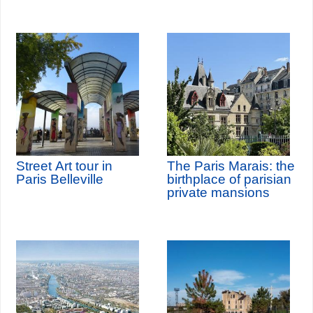
Street Art tour in
The Paris Marais: the
Paris Belleville
birthplace of parisian
private mansions