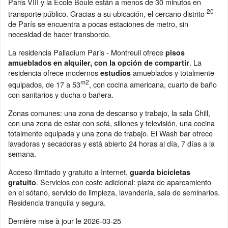
París VIII y la Ecole Boule están a menos de 30 minutos en
20
transporte público. Gracias a su ubicación, el cercano distrito
de París se encuentra a pocas estaciones de metro, sin
necesidad de hacer transbordo.
La residencia Palladium Paris - Montreuil ofrece
pisos
. La
amueblados en alquiler, con la opción de compartir
residencia ofrece modernos
amueblados y totalmente
estudios
m2
equipados, de 17 a 53
, con cocina americana, cuarto de baño
con sanitarios y ducha o bañera.
Zonas comunes: una zona de descanso y trabajo, la sala Chill,
con una zona de estar con sofá, sillones y televisión, una cocina
totalmente equipada y una zona de trabajo. El Wash bar ofrece
lavadoras y secadoras y está abierto 24 horas al día, 7 días a la
semana.
Acceso ilimitado y gratuito a Internet,
guarda bicicletas
. Servicios con coste adicional: plaza de aparcamiento
gratuito
en el sótano, servicio de limpieza, lavandería, sala de seminarios.
Residencia tranquila y segura.
Dernière mise à jour le
2026-03-25