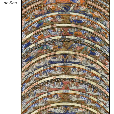
de San
Excavación
CMN