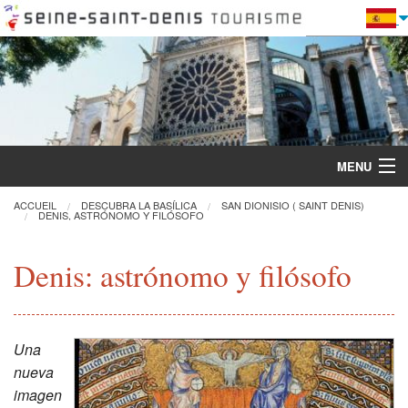
MENU
ACCUEIL
DESCUBRA LA BASÍLICA
SAN DIONISIO ( SAINT DENIS)
DENIS, ASTRÓNOMO Y FILÓSOFO
Descubra la Basílica
Denis: astrónomo y filósofo
Visitas y actividades
Práctica
Una
nueva
Restauración
imagen