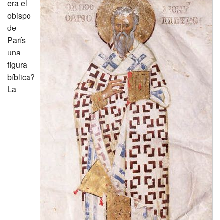
era el
Excavación
obispo
de
CMN
París
una
figura
bíblica?
La