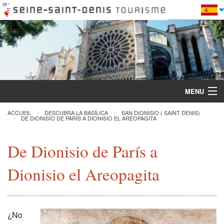
MENU
ACCUEIL
DESCUBRA LA BASÍLICA
SAN DIONISIO ( SAINT DENIS)
DE DIONISIO DE PARÍS A DIONISIO EL AREOPAGITA
Descubra la Basílica
De Dionisio de París a
Visitas y actividades
Dionisio el Areopagita
Práctica
Restauración
¿No