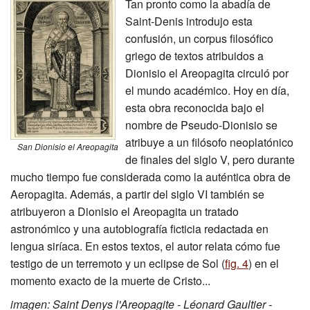
Tan pronto como la abadía de
Saint-Denis introdujo esta
confusión, un corpus filosófico
griego de textos atribuidos a
Dionisio el Areopagita circuló por
el mundo académico. Hoy en día,
esta obra reconocida bajo el
nombre de Pseudo-Dionisio se
atribuye a un filósofo neoplatónico
San Dionisio el Areopagita
de finales del siglo V, pero durante
mucho tiempo fue considerada como la auténtica obra de
Aeropagita. Además, a partir del siglo VI también se
atribuyeron a Dionisio el Areopagita un tratado
astronómico y una autobiografía ficticia redactada en
lengua siríaca. En estos textos, el autor relata cómo fue
testigo de un terremoto y un eclipse de Sol (
fig. 4
) en el
momento exacto de la muerte de Cristo...
imagen: Saint Denys l'Areopagite - Léonard Gaultier -