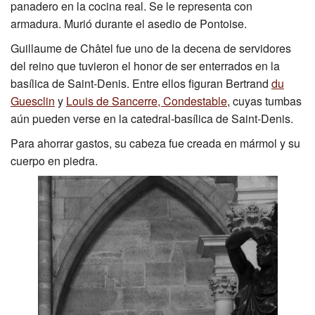
panadero en la cocina real. Se le representa con
Excavación
armadura. Murió durante el asedio de Pontoise.
Guillaume de Châtel fue uno de la decena de servidores
CMN
del reino que tuvieron el honor de ser enterrados en la
basílica de Saint-Denis. Entre ellos figuran Bertrand
du
Guesclin
y
Louis de Sancerre, Condestable
, cuyas tumbas
aún pueden verse en la catedral-basílica de Saint-Denis.
Para ahorrar gastos, su cabeza fue creada en mármol y su
cuerpo en piedra.