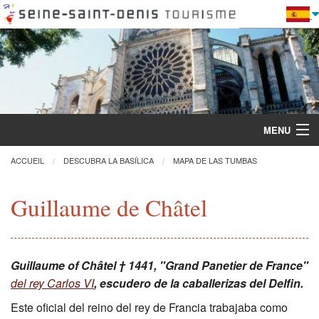
MENU
ACCUEIL
DESCUBRA LA BASÍLICA
MAPA DE LAS TUMBAS
Descubra la Basílica
Guillaume de Châtel
Visitas y actividades
Guillaume of Châtel † 1441, "Grand Panetier de France"
Práctica
del rey Carlos VI
,
escudero de la caballerizas del Delfin
.
Restauración
Este oficial del reino del rey de Francia trabajaba como