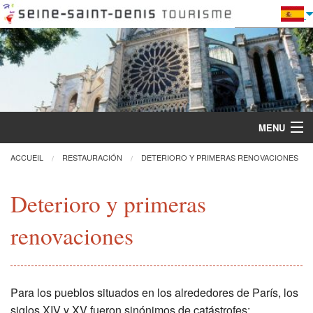
MENU
ACCUEIL
RESTAURACIÓN
DETERIORO Y PRIMERAS RENOVACIONES
Descubra la Basílica
Deterioro y primeras
renovaciones
Visitas y actividades
Práctica
Para los pueblos situados en los alrededores de París, los
Restauración
siglos XIV y XV fueron sinónimos de catástrofes: