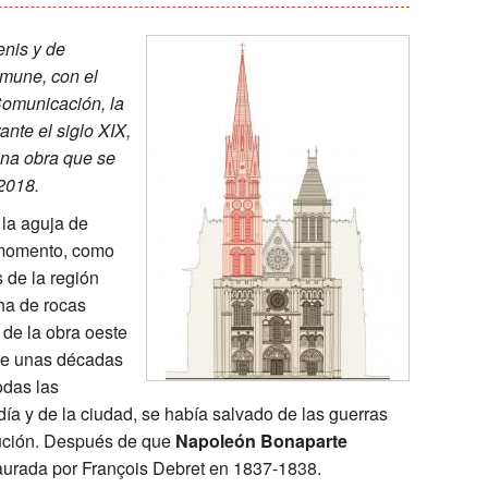
Cultura para todos: un monumento accesible
François Debret, el ar
La
enis y de
mune, con el
Actividades educativas
El papel de Napoleón
Un
Comunicación, la
ante el siglo XIX,
Un
una obra que se
 2018.
ílica
Un
, la aguja de
int-Denis
Ro
 momento, como
 de la región
Un
a de rocas
de la obra oeste
ace unas décadas
odas las
ía y de la ciudad, se había salvado de las guerras
lución. Después de que
Napoleón Bonaparte
staurada por François Debret en 1837-1838.