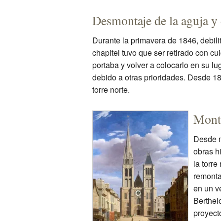
Desmontaje de la aguja y 
Durante la primavera de 1846, debili
chapitel tuvo que ser retirado con cu
portaba y volver a colocarlo en su l
debido a otras prioridades. Desde 184
torre norte.
Monta
Desde m
obras h
la torre
remonta
en un v
Berthelo
proyect