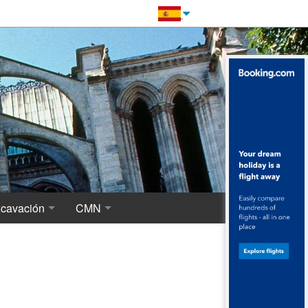
cavación
CMN
renovaciones
storia de las excavaciones
El Centro de Monumentos Nacionales
nt-Denis
 cripta arqueológica, los orígenes de Saint-Denis
 necrópolis alrededor de la basílica merovingia