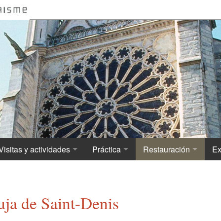
Visitas y actividades
Práctica
Restauración
Ex
Visitar la Basílica
Información práctica
Deterioro y primeras 
Hi
Visita virtual de la Basílica de Saint-Denis
Tarifas de la catedral basílica de Sai
Primer arquitecto
La
uja de Saint-Denis
Visitas para personas con discapacidad
La Basílica y los cinco sentidos
La torre norte
La