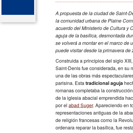
Las principales atracciones
A propuesta de la ciudad de Saint-D
la comunidad urbana de Plaine Com
San Dionisio ( Saint Denis)
acuerdo del Ministerio de Cultura y 
aguja de la basílica, desmontada dur
Mapa de las tumbas
se volverá a montar en el marco de 
puede visitar desde la primavera de
El órgano de la catedral-bas
Construida a principios del siglo XIII
Léxico de la basílica de Sa
Saint-Denis fue considerada, en su
una de las obras más espectaculares
Bibliografia
parisina. Esta
tradicional aguja
hech
romanas completaba la construcción 
de la iglesia abacial emprendida h
por el
abad Suger
. Apareciendo en t
representaciones antiguas de la abad
de religión francesas como la Revo
ordenara reparar la basílica, fue re