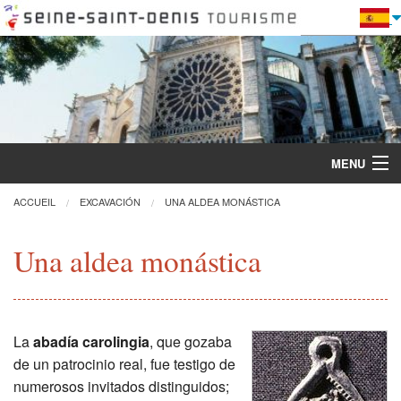
MENU
ACCUEIL
EXCAVACIÓN
UNA ALDEA MONÁSTICA
Descubra la Basílica
Una aldea monástica
Visitas y actividades
Práctica
La
abadía carolingia
, que gozaba
de un patrocinio real, fue testigo de
Restauración
numerosos invitados distinguidos;