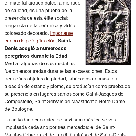
el material arqueológico, a menudo
Excavación
de calidad, es una prueba de la
presencia de esta élite social:
CMN
elegancia de la cerámica y vidrio
coloreado decorado.
Importante
centro de peregrinación,
Saint-
Denis acogió a numerosos
peregrinos durante la Edad
Media;
algunas de sus medallas
fueron encontradas durante las excavaciones. Estos
pequeños objetos de piedad, fabricados en masa en
aleación de estaño y plomo, se producían como prueba de
su presencia en lugares santos como Saint-Jacques de
Compostelle, Saint-Servais de Maastricht o Notre-Dame
de Boulogne.
La actividad económica de la villa monástica se veía
impulsada cada año por tres mercados: el de Saint-
Mathias (febrero), el de Lendit (junio) y el de Saint-Denis