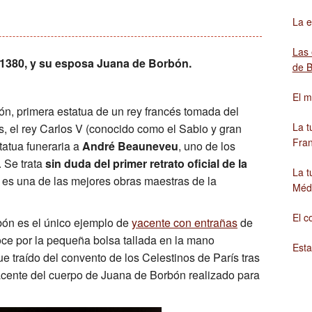
La e
Cultura para todos: un monumento accesible
François Debret, el ar
La
Las 
Actividades educativas
El papel de Napoleón
Un
a 1380, y su esposa Juana de Borbón.
de 
Un
El m
n, primera estatua de un rey francés tomada del
ílica
Un
La t
s, el rey Carlos V (conocido como el Sabio y gran
Fran
tatua funeraria a
André Beauneveu
, uno de los
int-Denis
Ro
 Se trata
sin duda del primer retrato oficial de la
La t
Un
 es una de las mejores obras maestras de la
Médi
El c
bón es el único ejemplo de
yacente con entrañas
de
oce por la pequeña bolsa tallada en la mano
Esta
fue traído del convento de los Celestinos de París tras
acente del cuerpo de Juana de Borbón realizado para