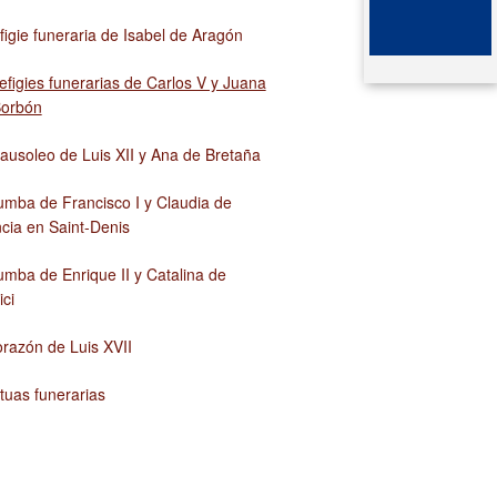
figie funeraria de Isabel de Aragón
quitecto atormentado
 tumba de Arégonde
efigies funerarias de Carlos V y Juana
 Bonaparte
a necrópolis aristocrática merovingia
Borbón
a colección carolingia
ausoleo de Luis XII y Ana de Bretaña
a aldea monástica
umba de Francisco I y Claudia de
cia en Saint-Denis
setones del crucero gótico
umba de Enrique II y Catalina de
 claustro de abadía medieval
ci
orazón de Luis XVII
tuas funerarias