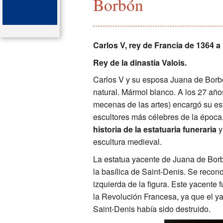
Borbón
Las principales atracciones
San Dionisio ( Saint Denis)
Carlos V, rey de Francia de 1364 
Mapa de las tumbas
Rey de la dinastía Valois.
Carlos V y su esposa Juana de Borbó
El órgano de la catedral-bas
natural. Mármol blanco. A los 27 año
mecenas de las artes) encargó su es
Léxico de la basílica de Sa
escultores más célebres de la época.
Bibliografia
historia de la estatuaria funeraria
y
escultura medieval.
La estatua yacente de Juana de Bor
la basílica de Saint-Denis. Se recon
izquierda de la figura. Este yacente 
la Revolución Francesa, ya que el y
Saint-Denis había sido destruido.