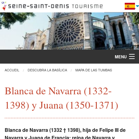
MENU
ACCUEIL
DESCUBRA LA BASÍLICA
MAPA DE LAS TUMBAS
Descubra la Basílica
Blanca de Navarra (1332-
1398) y Juana (1350-1371)
Visitas y actividades
Práctica
Blanca de Navarra (1332 † 1398), hija de Felipe III de
Restauración
Navarra y Juana de Francia; reina de Navarra y