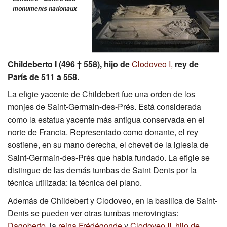
monuments nationaux
Excavación
CMN
Childeberto I (496 † 558), hijo de
Clodoveo I,
rey de
París de 511 a 558.
La efigie yacente de Childebert fue una orden de los
monjes de Saint-Germain-des-Prés. Está considerada
como la estatua yacente más antigua conservada en el
norte de Francia. Representado como donante, el rey
sostiene, en su mano derecha, el chevet de la iglesia de
Saint-Germain-des-Prés que había fundado. La efigie se
distingue de las demás tumbas de Saint Denis por la
técnica utilizada: la técnica del plano.
Además de Childebert y Clodoveo, en la basílica de Saint-
Denis se pueden ver otras tumbas merovingias:
Dagoberto
, la
reina Frédégonde
y
Clodoveo II, hijo de