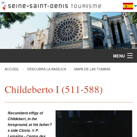
MENU
ACCUEIL
DESCUBRA LA BASÍLICA
MAPA DE LAS TUMBAS
Descubra la Basílica
Childeberto I (511-588)
Visitas y actividades
Recumbent effigy of
Práctica
Childebert, in the
foreground, at his father?
Restauración
s side Clovis. © P.
Lemaître - Centre des