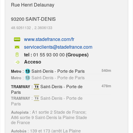
Rue Henri Delaunay
93200
SAINT-DENIS
48.9261132
,
2.3606133
www.stadefrance.com/fr
serviceclients@stadefrance.com
tel :
01 55 93 00 00
(Groupes)
Acceso
:
Saint-Denis - Porte de Paris
540m
Metro
:
Saint-Denis - Porte de Paris
Metro
:
Saint-Denis - Porte de
478m
TRAMWAY
Paris
:
Saint-Denis - Porte de
TRAMWAY
Paris
: A1 sortie 2 Stade de France;
Autopista
A86 sortie 9 Saint-Denis la Plaine Stade
de France
: 139 et 173 (arrêt La Plaine
Autobús