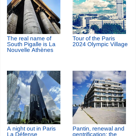
The real name of
Tour of the Paris
South Pigalle is La
2024 Olympic Village
Nouvelle Athènes
A night out in Paris
Pantin, renewal and
La Défense
gentrification: the