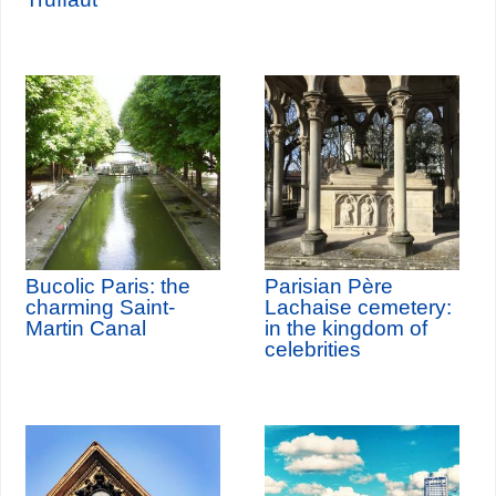
Bucolic Paris: the
Parisian Père
charming Saint-
Lachaise cemetery:
Martin Canal
in the kingdom of
celebrities