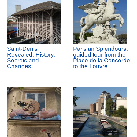
Saint-Denis
Parisian Splendours:
Revealed: History,
guided tour from the
Secrets and
Place de la Concorde
Changes
to the Louvre