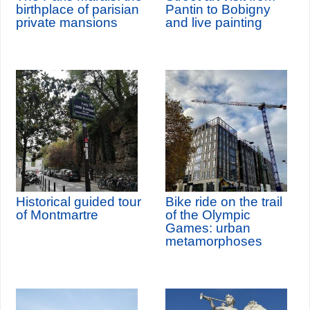
birthplace of parisian
Pantin to Bobigny
private mansions
and live painting
Historical guided tour
Bike ride on the trail
of Montmartre
of the Olympic
Games: urban
metamorphoses