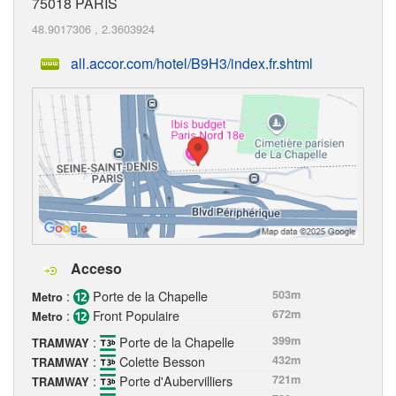
75018
PARIS
48.9017306
,
2.3603924
all.accor.com/hotel/B9H3/index.fr.shtml
Acceso
:
Porte de la Chapelle
503m
Metro
:
Front Populaire
672m
Metro
:
Porte de la Chapelle
399m
TRAMWAY
:
Colette Besson
432m
TRAMWAY
:
Porte d'Aubervilliers
721m
TRAMWAY