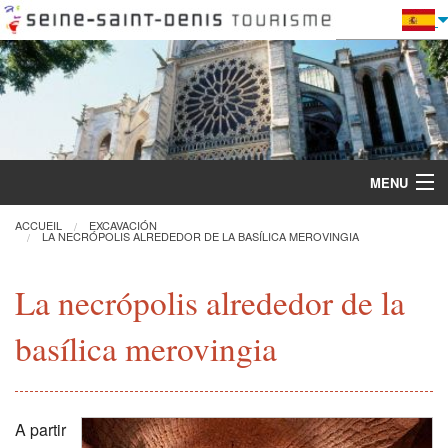
MENU
ACCUEIL
EXCAVACIÓN
LA NECRÓPOLIS ALREDEDOR DE LA BASÍLICA MEROVINGIA
Descubra la Basílica
La necrópolis alrededor de la
Visitas y actividades
basílica merovingia
Práctica
Restauración
A partir