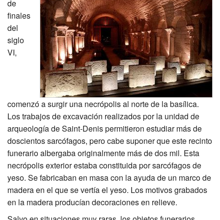
de
Excavación
finales
del
CMN
siglo
VI,
comenzó a surgir una necrópolis al norte de la basílica.
Los trabajos de excavación realizados por la unidad de
arqueología de Saint-Denis permitieron estudiar más de
doscientos sarcófagos, pero cabe suponer que este recinto
funerario albergaba originalmente más de dos mil. Esta
necrópolis exterior estaba constituida por sarcófagos de
yeso. Se fabricaban en masa con la ayuda de un marco de
madera en el que se vertía el yeso. Los motivos grabados
en la madera producían decoraciones en relieve.
Salvo en situaciones muy raras, los objetos funerarios